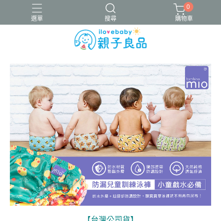
0
選單
搜尋
購物車
16吋腳踏車
ergobaby配件
寬口奶瓶
成長包巾卡片禮盒
竹纖維包巾
【台灣公司貨】