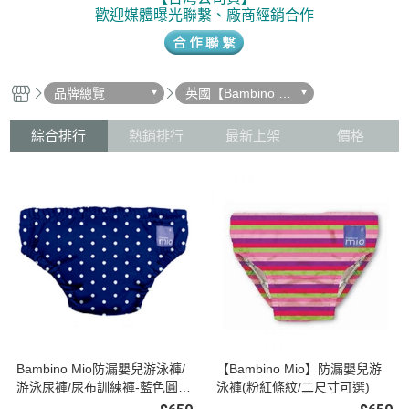
歡迎媒體曝光聯繫、廠商經銷合作
品牌總覽
英國【Bambino MI
O】
綜合排行
熱銷排行
最新上架
價格
Bambino Mio防漏嬰兒游泳褲/
【Bambino Mio】防漏嬰兒游
游泳尿褲/尿布訓練褲-藍色圓點
泳褲(粉紅條紋/二尺寸可選)
(L)