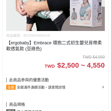
商品編號：
BCEMASAMSGE
【ergobaby】Embrace 環抱二式初生嬰兒背帶柔
軟透氣款 (豆綠色)
TWD
$
4,550
$
2,500 ~ 4,550
TWD
此商品參與的優惠活動
全館
全館滿件滿額活動，請查閱詳情
商品規格