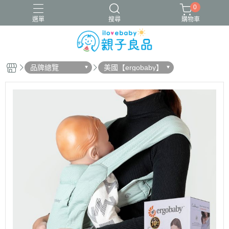
0
選單
搜尋
購物車
品牌總覽
美國【ergobaby】
16吋腳踏車
ergobaby配件
寬口奶瓶
成長包巾卡片禮盒
竹纖維包巾