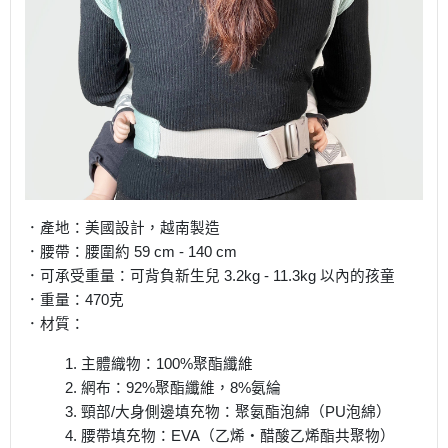
．產地：美國設計，越南製造
．腰帶：腰圍約 59 cm - 140 cm
．可承受重量：可背負新生兒 3.2kg - 11.3kg 以內的孩童
．重量：470克
．材質：
1. 主體織物：100%聚酯纖維
2. 網布：92%聚酯纖維，8%氨綸
3. 頸部/大身側邊填充物：聚氨酯泡綿（PU泡綿）
4. 腰帶填充物：EVA（乙烯‧醋酸乙烯酯共聚物）