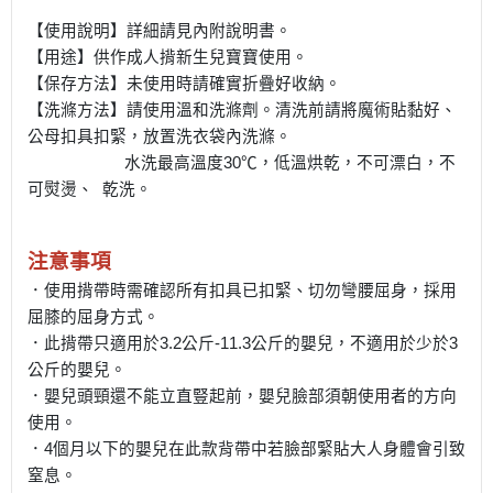
【使用說明】詳細請見內附說明書。
【用途】供作成人揹新生兒寶寶使用。
【保存方法】未使用時請確實折疊好收納。
【洗滌方法】請使用溫和洗滌劑。清洗前請將魔術貼黏好、
公母扣具扣緊，放置洗衣袋內洗滌。
水洗最高溫度30℃，低溫烘乾，不可漂白，不
可熨燙、 乾洗。
注意事項
．使用揹帶時需確認所有扣具已扣緊、切勿彎腰屈身，採用
屈膝的屈身方式。
．此揹帶只適用於3.2公斤-11.3公斤的嬰兒，不適用於少於3
公斤的嬰兒。
．嬰兒頭頸還不能立直豎起前，嬰兒臉部須朝使用者的方向
使用。
．4個月以下的嬰兒在此款背帶中若臉部緊貼大人身體會引致
窒息。