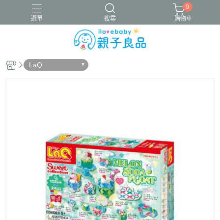
0
選單
搜尋
購物車
LaQ
16吋腳踏車
ergobaby配件
寬口奶瓶
成長包巾卡片禮盒
竹纖維包巾