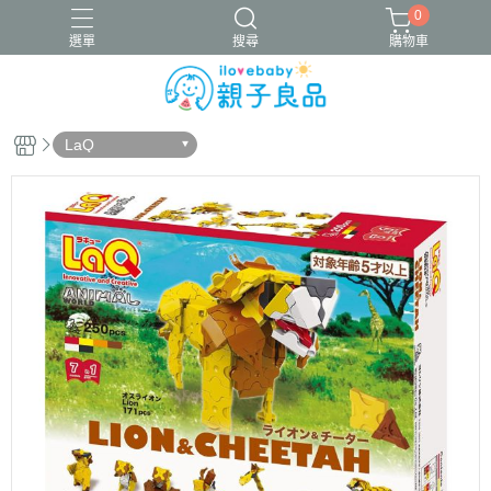
0
選單
搜尋
購物車
LaQ
16吋腳踏車
ergobaby配件
寬口奶瓶
成長包巾卡片禮盒
竹纖維包巾