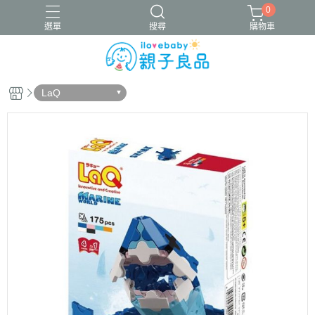
0
選單
搜尋
購物車
LaQ
16吋腳踏車
ergobaby配件
寬口奶瓶
成長包巾卡片禮盒
竹纖維包巾