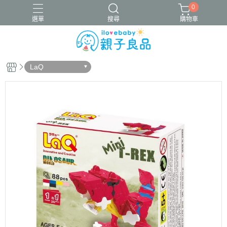
0
選單
搜尋
購物車
LaQ
16吋腳踏車
ergobaby配件
寬口奶瓶
成長包巾卡片禮盒
竹纖維包巾