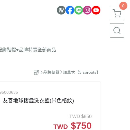
0
服飾鞋帽
♥品牌特賣
全部商品
品牌總覽
加拿大【3 sprouts】
95003635
uts】友善地球摺疊洗衣籃(米色格紋)
TWD
$
850
$
750
TWD