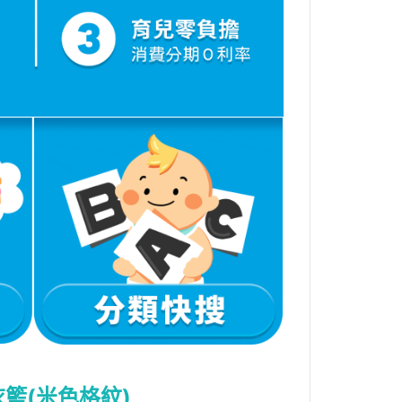
衣籃(米色格紋)