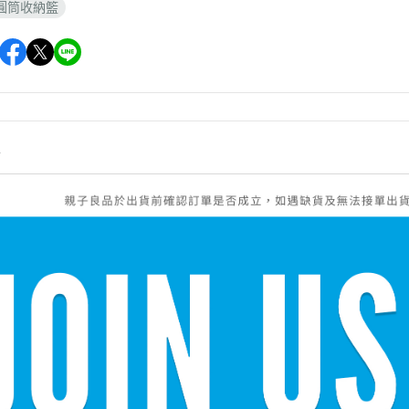
ts圓筒收納籃
情