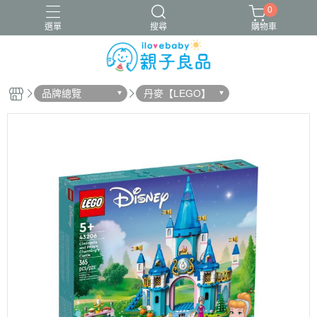
0
選單
搜尋
購物車
品牌總覽
丹麥【LEGO】
16吋腳踏車
ergobaby配件
寬口奶瓶
成長包巾卡片禮盒
竹纖維包巾