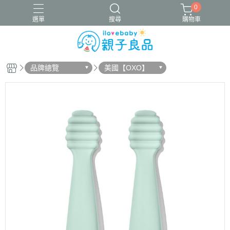
0
選單
搜尋
購物車
品牌總覽
美國【OXO】
16吋腳踏車
ergobaby配件
寬口奶瓶
成長包巾卡片禮盒
竹纖維包巾