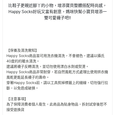
比鞋子更親近腳丫的小物，增添寶貝整體搭配時尚感，
Happy Socks好玩又富有創意，媽咪快幫小寶貝增添一
雙可愛襪子吧!!
【保養及清洗需知】
Happy Socks商品皆可用洗衣機清洗，不會褪色，建議以攝氏
40度的的暖水清洗。
建議將襪子反轉清洗，並切勿使用漂白水劑或熨燙。
Happy Socks商品非常耐穿，若自然風乾方式處理比使用烘衣機
風乾更能延長襪子的壽命。
穿著Happy Socks前，請以工具剪掉標籤上的縫線，切勿強行拉
斷，以免造成破損。
【注意事項】
為了保障消費者個人衛生，此商品為貼身物品，拆封試穿後恕不
接受退換貨