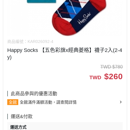
商品編號：
KAR026092-4
Happy Socks 【五色彩旗x經典菱格】襪子2入(2-4
y)
TWD
$
780
$
260
TWD
此商品參與的優惠活動
全館
全館滿件滿額活動，請查閱詳情
運送&付款
運送方式