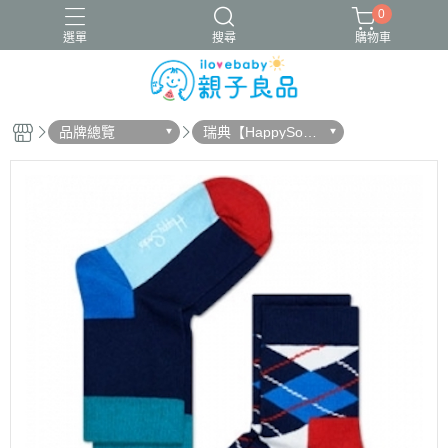
0
選單
搜尋
購物車
品牌總覽
瑞典【HappySock
16吋腳踏車
ergobaby配件
寬口奶瓶
成長包巾卡片禮盒
s】
竹纖維包巾