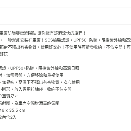
情
owB 車窗防曬靜電遮陽貼 讓你擁有舒適涼快的旅程！
，一秒就能安裝在車窗！SGS檢驗認證，UPF50+防曬，阻擋紫外線和
照射不釋出有害物質，使用好安心！不使用時可折疊收納，不佔空間！可
好玩！
驗認證，UPF50+防曬，阻擋紫外線和高溫日照
吸附，無需吸盤，方便移除和重複使用
質、無異味，高溫下不釋出有害物質，安心使用
成小圓形，放入專用拉鍊袋，收納不佔空間
部分車窗尺寸
物馬戲團，為車內空間增添童趣氛圍
6 x 35.5 cm
盒內含2入