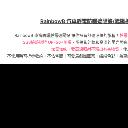
RainbowB 汽車靜電防曬遮陽簾/遮
RainbowB 車窗防曬靜電遮陽貼 讓你擁有舒適涼快的旅程！
靜電
SGS檢驗認證 UPF50+防曬
，阻擋紫外線和高溫的陽光照進
無毒無味，受高溫照射不釋出有害物質
，使
不使用時可折疊收納，不佔空間！可愛馬戲團圖案，繽紛色彩，為車