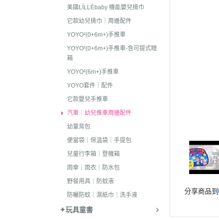
美國LÍLLÉbaby 機能嬰兒揹巾
它款幼兒揹巾｜周邊配件
YOYO²(0+6m+)手推車
YOYO²(0+6m+)手推車-含可提式睡
箱
YOYO²(6m+)手推車
YOYO套件｜配件
它款嬰兒手推車
汽車｜幼兒推車周邊配件
幼童背包
便當袋｜保溫袋｜手提包
兒童行李箱｜登機箱
雨傘｜雨衣｜防水包
野餐用具｜防蚊液
分享商品到
防曬防蚊｜濕紙巾｜洗手液
✦玩具童書