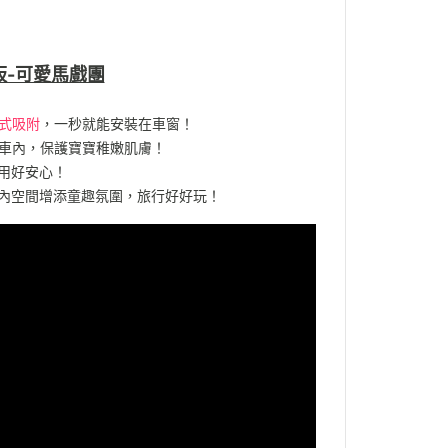
陽板-可愛馬戲團
式吸附
，一秒就能安裝在車窗！
車內，保護寶寶稚嫩肌膚！
用好安心！
內空間增添童趣氛圍，旅行好好玩！