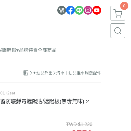
0
服飾鞋帽
♥品牌特賣
全部商品
✦幼兒外出
汽車｜幼兒推車周邊配件
01+2set
B 車窗防曬靜電遮陽貼/遮陽板(無毒無味)-2
TWD
$
1,220