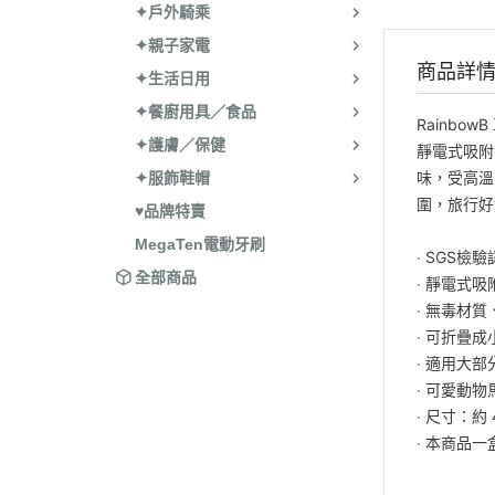
✦戶外騎乘
✦親子家電
商品詳
✦生活日用
✦餐廚用具／食品
Rainb
✦護膚／保健
靜電式吸附
味，受高溫
✦服飾鞋帽
圍，旅行好
♥品牌特賣
MegaTen電動牙刷
‧ SGS檢
全部商品
‧ 靜電式
‧ 無毒材
‧ 可折疊
‧ 適用大
‧ 可愛動
‧ 尺寸：約 4
‧ 本商品一