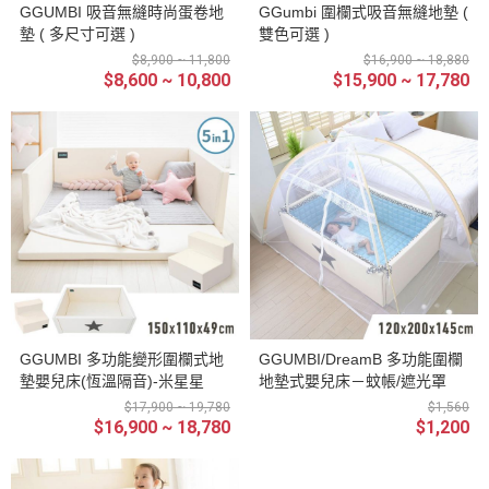
GGUMBI 吸音無縫時尚蛋卷地
GGumbi 圍欄式吸音無縫地墊 (
墊 ( 多尺寸可選 )
雙色可選 )
$8,900 ~ 11,800
$16,900 ~ 18,880
$8,600 ~ 10,800
$15,900 ~ 17,780
GGUMBI 多功能變形圍欄式地
GGUMBI/DreamB 多功能圍欄
墊嬰兒床(恆溫隔音)-米星星
地墊式嬰兒床－蚊帳/遮光罩
$17,900 ~ 19,780
$1,560
$16,900 ~ 18,780
$1,200