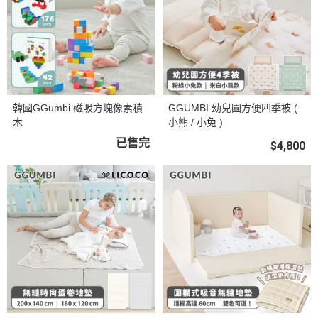
韓國GGumbi 磁吸方塊像素積
GGUMBI 幼兒園方便四季被 (
木
小熊 / 小兔 )
已售完
$4,800