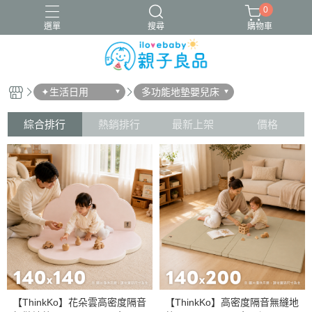
0
選單
搜尋
購物車
✦生活日用
多功能地墊嬰兒床
16吋腳踏車
ergobaby配件
寬口奶瓶
成長包巾卡片禮盒
竹纖維包巾
綜合排行
熱銷排行
最新上架
價格
【ThinkKo】花朵雲高密度隔音
【ThinkKo】高密度隔音無縫地