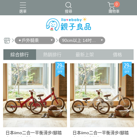
0
選單
搜尋
購物車
✦戶外騎乘
90cm以上 14吋腳
16吋腳踏車
ergobaby配件
寬口奶瓶
成長包巾卡片禮盒
踏車
竹纖維包巾
綜合排行
熱銷排行
最新上架
價格
29
29
%
%
OFF
OFF
日本iimo二合一平衡滑步/腳踏
日本iimo二合一平衡滑步/腳踏