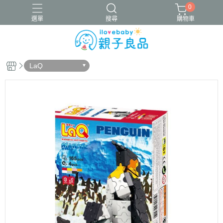
0
選單
搜尋
購物車
LaQ
16吋腳踏車
ergobaby配件
寬口奶瓶
成長包巾卡片禮盒
竹纖維包巾