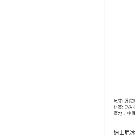
尺寸: 肩寬約
材質: EVA
產地 : 中
迪士尼