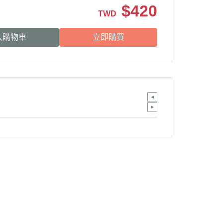
$
420
TWD
入購物車
立即購買
客服專線：
( 02 ) 2228-8186
服務時段：
一般上班日時段
( 假日與午休無客服服務 )
官方 LINE：
@vny7123h