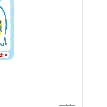
TWD
$
480