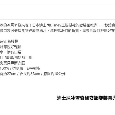
情
圈的冰雪奇緣來囉！日本迪士尼Disney正版授權的變裝圍兜兜，一秒
體口袋可盛接食物碎屑或湯汁，減輕媽咪們的負擔，魔鬼氈設計輕鬆好穿
ney正版授權
計穿脫好輕鬆
水，附有口袋
黏土/畫畫/喝奶都可用
免寶貝弄髒衣服
00% / 透明層：EVA樹脂
約27cm / 衣長約33cm / 脖圍約10公分
迪士尼冰雪奇緣安娜變裝圍