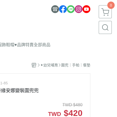
0
服飾鞋帽
♥品牌特賣
全部商品
✦幼兒哺育
圍兜｜手帕｜餐墊
1-85
奇緣安娜變裝圍兜兜
TWD
$
480
$
420
TWD