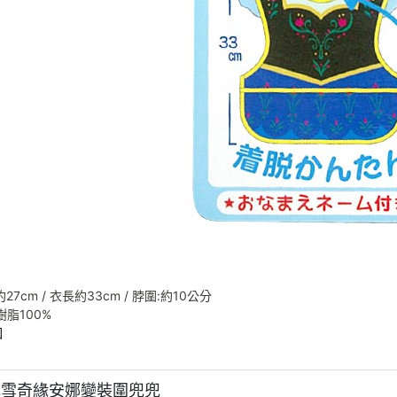
27cm / 衣長約33cm / 脖圍:約10公分
 樹脂100%
國
冰雪奇緣安娜變裝圍兜兜