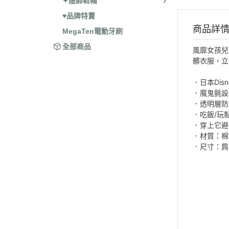
✦服飾鞋帽
♥品牌特賣
商品詳
MegaTen電動牙刷
全部商品
風靡女孩兒
髒衣服，立
．日本Dis
．魔鬼氈設
．透明層防
．吃飯/玩
．穿上它避
．材質：棉1
．尺寸：肩寬