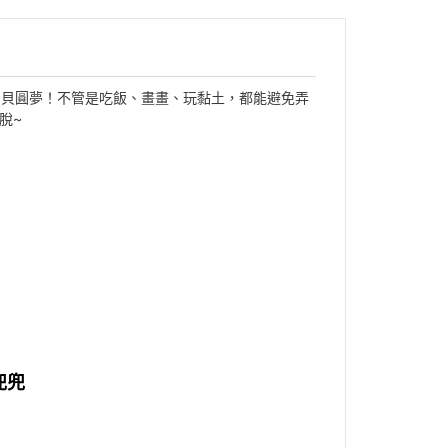
讓寶貝圓夢！不管是吃飯、畫畫、玩黏土，都能避免弄
脫~
兜兜