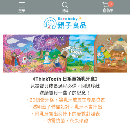
0
選單
搜尋
購物車
16吋腳踏車
ergobaby配件
寬口奶瓶
成長包巾卡片禮盒
竹纖維包巾
《
ThinkTooth 日系童話乳牙盒》
見證寶貝成長過程必備，回憶珍藏
送給寶貝一輩子的紀念！
．20個儲牙格，讓乳牙放置在專屬位置
．透明蓋子轉盤設計，乳牙不會掉出
．附乳牙冒出與掉下的歲數對照表
．防霉抗菌，永久珍藏