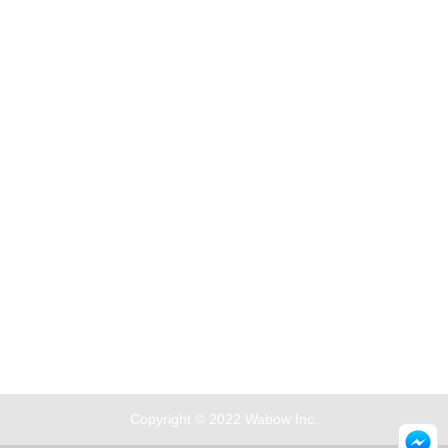
客服專線：
( 02 ) 2228-8186
服務時段：
一般上班日時段
( 假日與午休無客服服務 )
官方 LINE：
@vny7123h
廠商合作請來信：ilovebaby.com.tw@gmail.com
(親子良品於出貨前，保留訂單最終成立與否的權利)
Copyright © 2022 Wabow Inc.