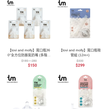
【tovi and molly】寬口瓶36
【tovi and molly】寬口瓶吸
0°全方位防脹氣奶嘴 (多階段
管組 (12m+)
可選)
$180 ~ 280
$330
$150
$299