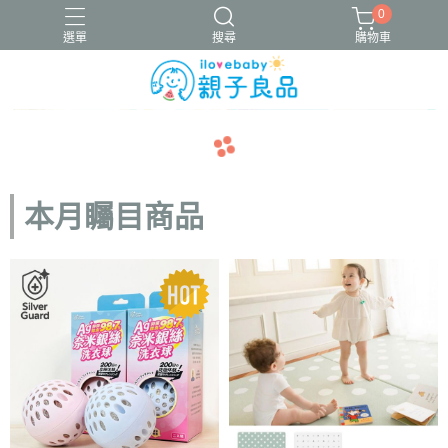
0
選單
搜尋
購物車
16吋腳踏車
ergobaby配件
寬口奶瓶
成長包巾卡片禮盒
navigate_before
navigate_next
竹纖維包巾
本月矚目商品