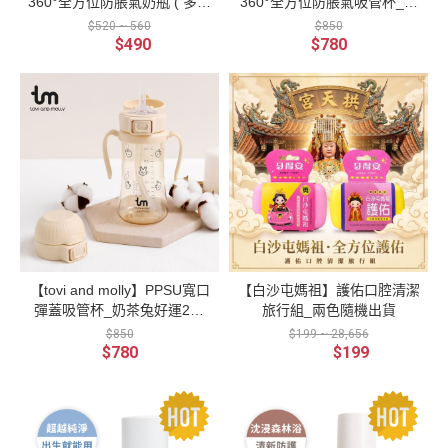
360°全方位防脹氣奶瓶 ( 多款
360°全方位防脹氣吸管杯_奶
可選 )
茶兔好運280ml
$520 ~ 560
$850
$490
$780
【tovi and molly】PPSU寬口
【白沙屯媽祖】護佑口腔清潔
彈蓋吸管杯_奶茶兔好運280
旅行組_兩色隨機出貨
ml
$850
$199 ~ 28,656
$780
$199