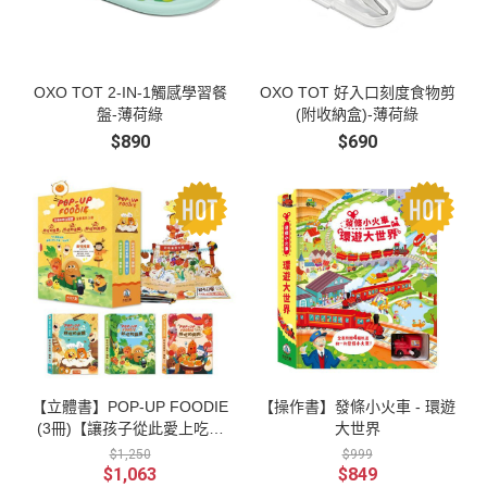
OXO TOT 2-IN-1觸感學習餐
OXO TOT 好入口刻度食物剪
盤-薄荷綠
(附收納盒)-薄荷綠
$890
$690
【立體書】POP-UP FOODIE
【操作書】發條小火車 - 環遊
(3冊)【讓孩子從此愛上吃飯
大世界
不挑食立體書】
$1,250
$999
$1,063
$849