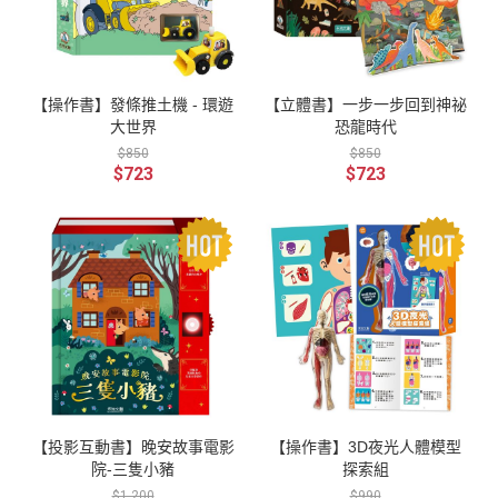
【操作書】發條推土機 - 環遊
【立體書】一步一步回到神祕
大世界
恐龍時代
$850
$850
$723
$723
【投影互動書】晚安故事電影
【操作書】3D夜光人體模型
院-三隻小豬
探索組
$1,200
$990