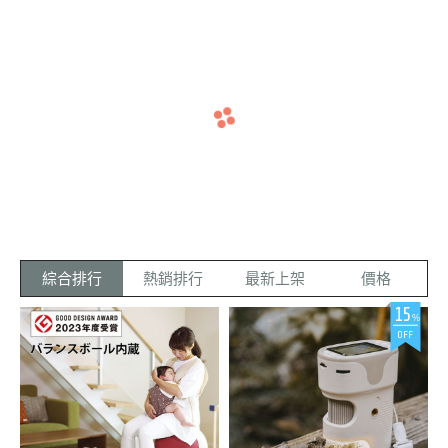
I 部落客推薦
01
08
07
08
07
Jul
Mar
May
Mar
Mar
【K & C
【兔子洞
【Bonny
【雙胞胎
【小雯媽
navigate_before
navigate_next
凱勒與夏
的愛麗
&Bona
卡辣姆
咪愛漂亮
芝加哥冬天
學習刷牙這
天氣越來越
「iimo日本
我跟我老公
綠妹】諾
絲】MEG
波妞·波
久】iimo
】日本M
冷到一隻蟲
件事對幼幼
炎熱🥵 蚊蟲
第一生活美
都非常在意
都見不到！
來說並不是
大軍也開始
學兒童三輪
小孩的口腔
卡草本防
A TEN 3
娜】諾卡
日本美學
ega Ten
沒想到夏天
太容易， 但
猖狂了🦟🐛
車」 素色質
衛生，因為
蚊液&寶
60度幼童
草本防蚊
幼兒腳踏
兒童360
一到小黑蚊
是Mega Ten
尤其我們住
感的外型來
這會影響到
寶秀秀修
電動牙刷
液&寶寶
車|第一台
度電動牙
和蚊子通通
360度幼童
在屏東鄉下
自日本設
未來恆齒的
跑出來啦！
電動牙刷讓
小黑蚊和黑
計，是許多
發育 小雯今
護霜
秀秀修護
腳踏車 |
刷
美國害蟲防
孩子輕易做
金剛蚊真的
明星藝人與
天會跟大家
霜
零基礎學
綜合排行
熱銷排行
最新上架
價格
治公司根據2
到了~ 一款2
多到很可怕
許多親子部
分享如何預
騎車
022年-2023
~12歲都適
偏偏波妞波
落客指定愛
防齲齒，也
15
年調查研
用的電動牙
娜都是人體
用三輪車 也
順便推薦我
%
究，芝加哥
刷， 清潔力
捕蚊燈，有
因為來自日
目前幫小孩
OFF
居然位居第
強、動物造
幾次忘記替
本，三輪車
使用的電動
二！！ 只要
型可愛又是
姐妹倆噴防
每一個細
牙刷 我們
開始進入夏
孩子的菜，
蚊液就變成
節，都能看
每天早晚都
天，不免擔
推薦給各位
牠們的大餐
見品牌設計
會幫雙寶刷
憂蚊蟲的追
媽咪唷! 在
🫣 市面上防
師用心之
牙，平常外
殺 尤其是兩
我小的時
蚊液百百
處。平常育
出吃完飯會
寶有不少的
候， 爸爸媽
種，大部分
兒工作忙碌
噴oh care的