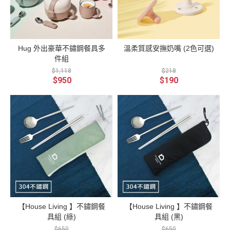
Hug 外出豪華不鏽鋼餐具多
溫柔質感安撫奶嘴 (2色可選)
件組
$1,118
$218
$950
$190
【House Living 】不鏽鋼餐
【House Living 】不鏽鋼餐
具組 (綠)
具組 (黑)
$650
$650