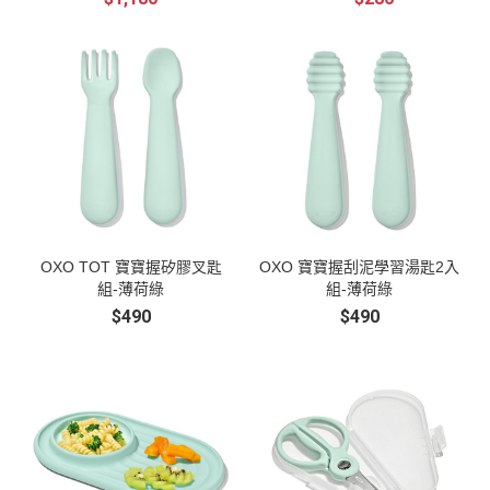
與嬰幼兒都
是他們還小
像是水乳液
目標 而且在
用！ 可愛的
可安心
不會自
18-24m開始
外型小孩超
接觸最好，
OXO TOT 寶寶握矽膠叉匙
OXO 寶寶握刮泥學習湯匙2入
組-薄荷綠
組-薄荷綠
$490
$490