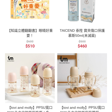
【知識立體翻翻書】眼睛好重
TAICEND 泰陞 寶貝傷口保護
要！
慕斯50ml(未滅菌)
$600
$500
$510
$460
【tovi and molly】PPSU寬口
【tovi and molly】PPSU寬口