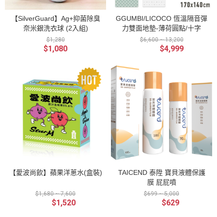
【SilverGuard】Ag+抑菌除臭
GGUMBI/LICOCO 恆溫隔音彈
奈米銀洗衣球 (2入組)
力雙面地墊-薄荷圓點/十字
$1,280
$6,600 ~ 13,200
$1,080
$4,999
【愛波尚飲】蘋果洋蔥水(盒裝)
TAICEND 泰陞 寶貝液體保護
膜 屁屁噴
$1,680 ~ 7,600
$699 ~ 5,000
$1,520
$629