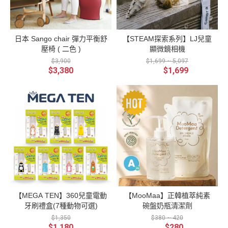
戶外活動，
媽對於牙齒
都要兩歲以
某天看見其
口腔噴劑 丸
凱兒皮膚又
保健這一塊
上才能使用
他媽媽分享
子三歲左
是敏感肌，
並不是太在
這次波媽就
自家娃兒2歲
右，發現他
蚊子只要親
意 沒給我們
來分享這款
初頭，已經
門牙黃黃
日本 Sango chair 彈力平衡舒
【STEAM探索系列】LJ兒童
吻一下，立
什麼顧齒的
新生嬰兒就
能夠自己騎
的，醫生說
馬腫起來 我
觀念， 除了
可以使用的
三輪車這時
那是牙垢不
壓椅 ( 二色 )
顯微鏡相機
覺得美國蚊
早晚要記得
防蚊蟲噴霧
候媽咪才突
是蛀牙，叫
$3,900
$1,699 ~ 5,097
子對台灣的
刷牙之外 也
👶🏻 【 AU
然驚覺卡辣
我放心 但如
$3,380
$1,699
防蚊液不熟
沒給什麼正
ROS 光子天
姆久不會騎
果一直這樣
🤣🤣 所以聞
確的刷牙方
使 】諾卡草
耶！ 其實是
沒有刷乾淨
到不熟悉的
式， 直到長
本防蚊蟲噴
我沒有提供
的話，有可
味道通通先
大成人後 因
霧 這款防
三輪車，沒
能會變成蛀
跑走 【 AU
為牙痛找醫
蚊蟲用品最
有接觸過的
牙喔 所以我
ROS 光子天
生才知道牙
深得我心的
東西不會也
們就給他換
使 】諾卡草
齒保健應該
就是它是10
是很正常，
電動牙刷，
本防蚊蟲噴
注意什麼、
0%天然食品
於是開始為
後來牙垢真
霧 親子良
正確的刷牙
級耶！ （可
孩子尋找第
的沒有了，
品的「AUR
方式又是什
以吃也沒關
一台三輪
變回白白的
OS光之天
麼。 因為
係🙂‍↔️！喂
車。市面上
牙齒！ 電動
使」 是嬰兒
自己小時候
～不是啦）
有許多三輪
牙刷才有辦
防蚊液界愛
的牙齒顧的
且成分單純
車、滑步車
法把牙齒真
馬仕 首創10
不好， 所以
無添加DEE
等，許多媽
正刷乾淨 我
0%食品級防
我對孩子的
T&樟腦 （不
咪為了二選
們用的是這
蚊噴霧 另外
牙齒保健非
用擔心寶寶
一而苦惱 看
支Mega Ten
【MEGA TEN】360兒童電動
【MooMaa】正韓植萃純素
專利「雪松
常的在意 不
吃手手時吃
過許多專家
兒童電動牙
牙刷禮盒(7種動物可選)
碗盤奶瓶清潔劑
諾卡」實
想讓他們走
進去化學藥
建議，孩子
刷，已經用
證，有效驅
$1,350
上跟阿母一
劑喲唷） 使
學會騎腳踏
$380 ~ 420
了三四年
除床蝨 孕婦
$1,180
樣的路， 於
用起來質地
車才是最終
$280
了，超級好