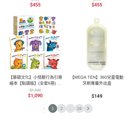
$455
$455
【華碩文化】小怪獸行為引導
【MEGA TEN】360兒童電動
繪本【點讀版】(全套6冊) 附
牙刷專屬外出盒
贈小怪獸果凍貼
$1,920
$1,090
$149
1
2
...
16
銷售合作