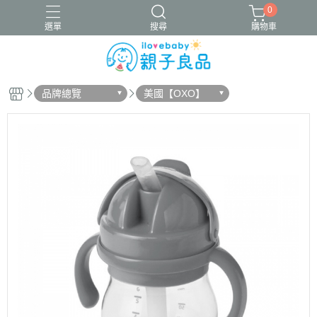
0
選單
搜尋
購物車
品牌總覽
美國【OXO】
16吋腳踏車
ergobaby配件
寬口奶瓶
成長包巾卡片禮盒
竹纖維包巾