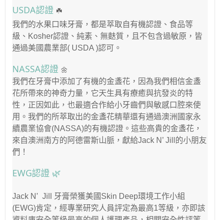
USDA
認證
☘️
我們的水果口味牙膏，都是萃取自有機認證、食品等
級、
認證、純素、無麩質，且不包含過敏原，皆
Kosher
通過美國農業部
認可。
( USDA )
NASSA
認證
🌼
我們在牙膏中添加了有機的金盞花，因為我們相信金盞
花所帶來的神奇力量，它天生具有療癒與抗發炎的特
性，正因如此，也最適合作給小牙齒們與敏感口腔來使
用。我們的所萃取出的金盞花精華還有通過澳洲國家永
續農業協會
的有機認證。這些高貴的金盞花，
(NASSA)
來自澳洲南方的阿德雷斯山脈，獻給
的小朋友
Jack N’ Jill
們！
EWG
認證
🌿
牙膏榮獲美國
環境工作小組
Jack N’ Jill
Skin Deep
肯定，經專業研究人員評定為最高
等級，亦即該
(EWG)
1
資料庫安全等級最高的個人護理產品，相關安全性評等