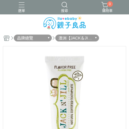
0
選單
搜尋
購物車
品牌總覽
澳洲【JACK＆JIL
16吋腳踏車
ergobaby配件
寬口奶瓶
成長包巾卡片禮盒
L】
竹纖維包巾