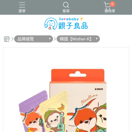
0
選單
搜尋
購物車
品牌總覽
韓國【Mother-K】
16吋腳踏車
ergobaby配件
寬口奶瓶
成長包巾卡片禮盒
竹纖維包巾