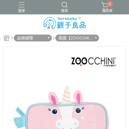
0
選單
搜尋
購物車
品牌總覽
美國【ZOOCCHiN
16吋腳踏車
ergobaby配件
寬口奶瓶
成長包巾卡片禮盒
i】
竹纖維包巾