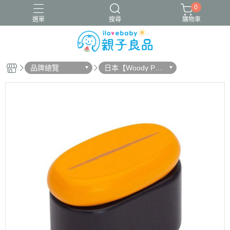
0
選單
搜尋
購物車
品牌總覽
日本【Woody Pud
16吋腳踏車
ergobaby配件
寬口奶瓶
成長包巾卡片禮盒
dy】
竹纖維包巾