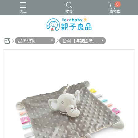
0
選單
搜尋
購物車
品牌總覽
台灣【洋誠國際Oc
16吋腳踏車
ergobaby配件
寬口奶瓶
成長包巾卡片禮盒
eanbaby】
竹纖維包巾