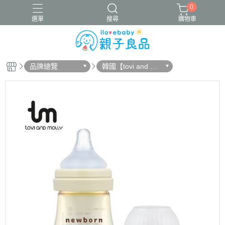
0
選單
搜尋
購物車
品牌總覽
韓國【tovi and mol
16吋腳踏車
ergobaby配件
寬口奶瓶
成長包巾卡片禮盒
ly】
竹纖維包巾