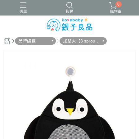
0
選單
搜尋
購物車
品牌總覽
加拿大【3 sprout
16吋腳踏車
ergobaby配件
寬口奶瓶
成長包巾卡片禮盒
s】
竹纖維包巾