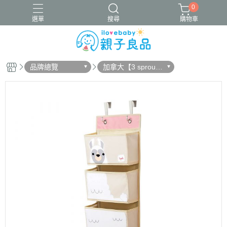
0
選單
搜尋
購物車
品牌總覽
加拿大【3 sprout
16吋腳踏車
ergobaby配件
寬口奶瓶
成長包巾卡片禮盒
s】
竹纖維包巾