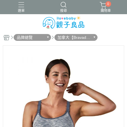
0
選單
搜尋
購物車
品牌總覽
加拿大【Bravad
16吋腳踏車
ergobaby配件
寬口奶瓶
成長包巾卡片禮盒
o】
竹纖維包巾