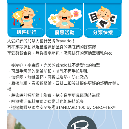
大受好評的加拿大設計品牌Bravado！
有在定期運動以及產後運動塑身的媽咪們的好選擇
享受剪裁合身、無負擔零壓迫、吸濕排汗的運動型哺乳內衣
．零壓迫，零束縛，完美剪裁hold住不斷變化的胸型
．可單手解開的肩帶前釦，哺乳不再手忙腳亂
．無鋼圈，無縫罩杯，可拆式胸墊，防止激凸
．肩帶加粗，寬版鬆緊帶，四排二扣設計提供更好的舒適度與支
撐
．段染設計搭配對比飾邊、挖空造型更具運動時尚感
．吸濕排汗布料讓媽咪運動時也能保持乾爽
．通過紡織品國際安全認證STANDARD 100 by OEKO-TEX®