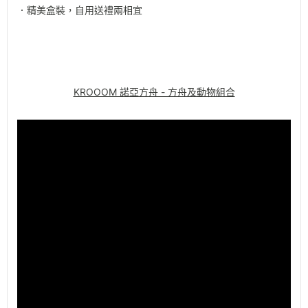
．精美盒裝，自用送禮兩相宜
KROOOM 諾亞方舟 - 方舟及動物組合