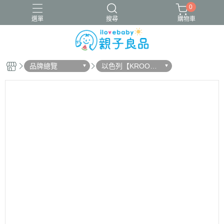
0
選單
搜尋
購物車
品牌總覽
以色列【KROOO
16吋腳踏車
ergobaby配件
寬口奶瓶
成長包巾卡片禮盒
M】
竹纖維包巾