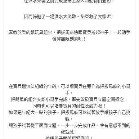
在洪水來襲之前完成並帶上家人和動物們登船，
因而躲避了一場洪水大災難。諾亞救了大家呢！
寓教於樂的紙玩具組合，把拔馬麻快跟寶貝捲起袖子，一起動手
發揮無限創意吧！
在寶貝還無法組織的年齡，可以讓寶貝在旁作為把拔馬麻的小幫
手，
把簡單的組合交給小幫手完成，率先啟發寶貝立體空間概念，
同時也可以培養寶貝的耐性及毅力哦！
如果是年紀大一點的孩子，把拔馬麻可以試著放手讓孩子自己挑
戰，
讓孩子試著從平面到立體，一步一步完成作品，會有意想不到的
成就感！
並讓親子關係更緊密哦！