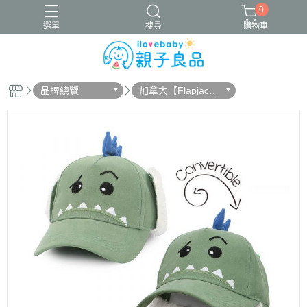
0
選單
搜尋
購物車
品牌總覽
加拿大【Flapjack k
16吋腳踏車
ergobaby配件
寬口奶瓶
成長包巾卡片禮盒
ids】
竹纖維包巾